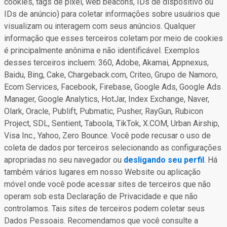
cookies, tags de pixel, web beacons, IDs de dispositivo ou
IDs de anúncio) para coletar informações sobre usuários que
visualizam ou interagem com seus anúncios. Qualquer
informação que esses terceiros coletam por meio de cookies
é principalmente anônima e não identificável. Exemplos
desses terceiros incluem: 360, Adobe, Akamai, Appnexus,
Baidu, Bing, Cake, Chargeback.com, Criteo, Grupo de Namoro,
Ecom Services, Facebook, Firebase, Google Ads, Google Ads
Manager, Google Analytics, HotJar, Index Exchange, Naver,
Olark, Oracle, Publift, Pubmatic, Pusher, RayGun, Rubicon
Project, SDL, Sentient, Taboola, TikTok, X.COM, Urban Airship,
Visa Inc., Yahoo, Zero Bounce. Você pode recusar o uso de
coleta de dados por terceiros selecionando as configurações
apropriadas no seu navegador ou
desligando seu perfil
. Há
também vários lugares em nosso Website ou aplicação
móvel onde você pode acessar sites de terceiros que não
operam sob esta Declaração de Privacidade e que não
controlamos. Tais sites de terceiros podem coletar seus
Dados Pessoais. Recomendamos que você consulte a