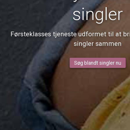
singler
Førsteklasses tjeneste udformet til at b
singler sammen
Søg blandt singler nu