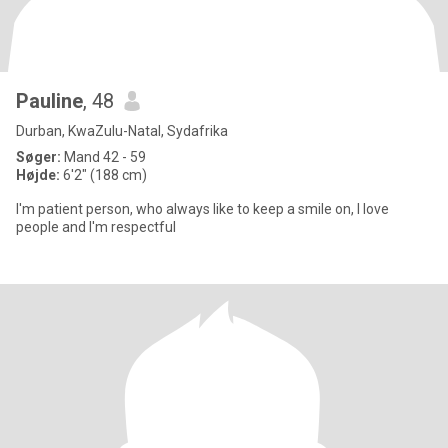
Pauline
, 48
Durban, KwaZulu-Natal, Sydafrika
Søger:
Mand 42 - 59
Højde:
6'2" (188 cm)
I'm patient person, who always like to keep a smile on, I love
people and I'm respectful