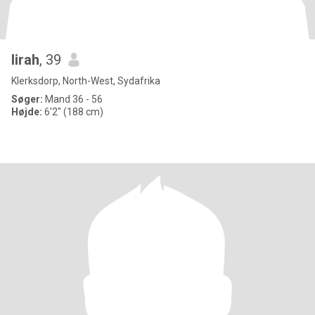
lirah
, 39
Klerksdorp, North-West, Sydafrika
Søger:
Mand 36 - 56
Højde:
6'2" (188 cm)