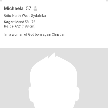
Michaela
, 57
Brits, North-West, Sydafrika
Søger:
Mand 58 - 72
Højde:
6'2" (188 cm)
I'm a woman of God born again Christian