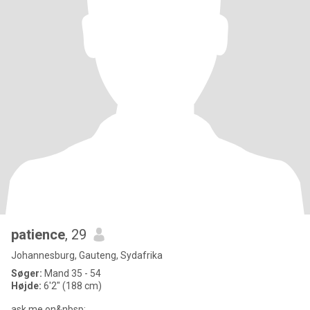
patience
, 29
Johannesburg, Gauteng, Sydafrika
Søger:
Mand 35 - 54
Højde:
6'2" (188 cm)
ask me on&nbsp;