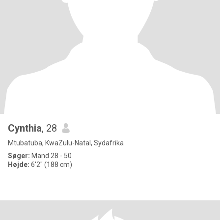
Cynthia
, 28
Mtubatuba, KwaZulu-Natal, Sydafrika
Søger:
Mand 28 - 50
Højde:
6'2" (188 cm)