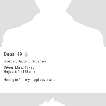
Debs
, 49
Brakpan, Gauteng, Sydafrika
Søger:
Mand 45 - 80
Højde:
6'2" (188 cm)
Hoping to find my happily ever after