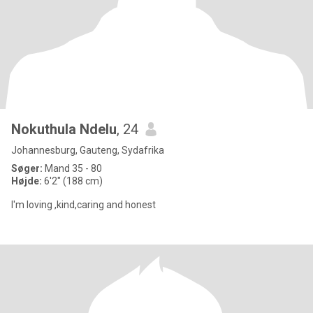
Nokuthula Ndelu
, 24
Johannesburg, Gauteng, Sydafrika
Søger:
Mand 35 - 80
Højde:
6'2" (188 cm)
I'm loving ,kind,caring and honest