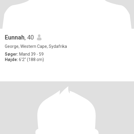
Eunnah
, 40
George, Western Cape, Sydafrika
Søger:
Mand 39 - 59
Højde:
6'2" (188 cm)