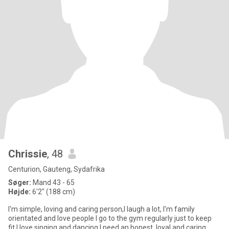
Chrissie
, 48
Centurion, Gauteng, Sydafrika
Søger:
Mand 43 - 65
Højde:
6'2" (188 cm)
I'm simple, loving and caring person,I laugh a lot, I'm family
orientated and love people I go to the gym regularly just to keep
fit,I love singing and dancing,I need an honest, loyal and caring