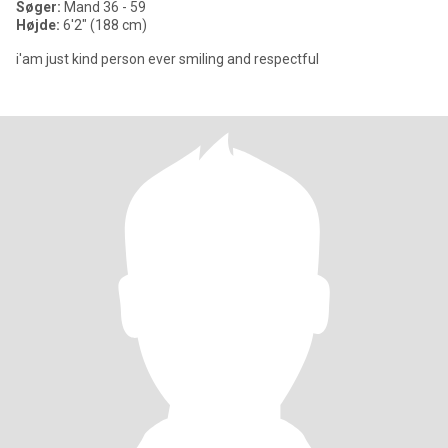
Søger:
Mand 36 - 59
Højde:
6'2" (188 cm)
i'am just kind person ever smiling and respectful