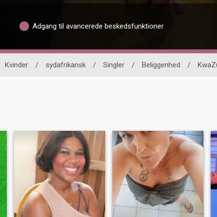
Adgang til avancerede beskedsfunktioner
Kvinder
/
sydafrikansk
/
Singler
/
Beliggenhed
/
KwaZu