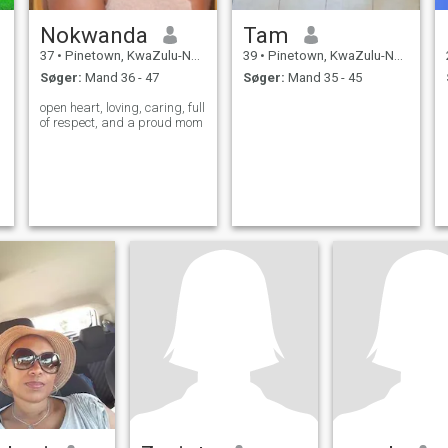
Nokwanda
Tam
37
•
Pinetown, KwaZulu-Natal, Sydafrika
39
•
Pinetown, KwaZulu-Natal, Sydafrika
Søger:
Mand 36 - 47
Søger:
Mand 35 - 45
open heart, loving, caring, full
of respect, and a proud mom