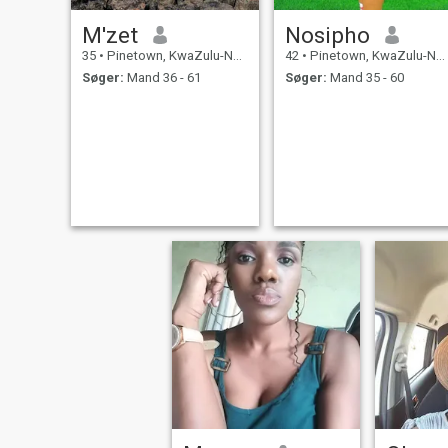
M'zet
Nosipho
35
•
Pinetown, KwaZulu-Natal, Sydafrika
42
•
Pinetown, KwaZulu-Natal, Sydafrika
Søger:
Mand 36 - 61
Søger:
Mand 35 - 60