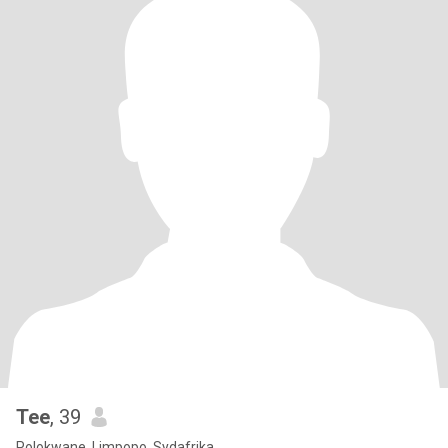
Tee
, 39
Polokwane, Limpopo, Sydafrika