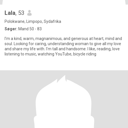
Lala
, 53
Polokwane, Limpopo, Sydafrika
Søger:
Mand 50 - 83
I'm a kind, warm, magnanimous, and generous at heart, mind and
soul. Looking for caring, understanding woman to give all my love
and share my life with. I'm tall and handsome. I like, reading, love
listening to music, watching YouTube, bicycle riding