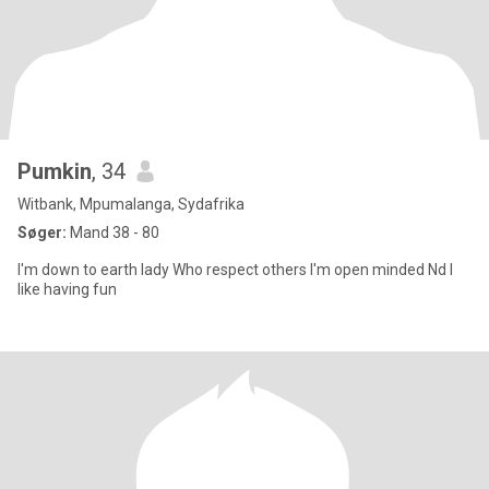
Pumkin
, 34
Witbank, Mpumalanga, Sydafrika
Søger:
Mand 38 - 80
I'm down to earth lady Who respect others I'm open minded Nd I
like having fun