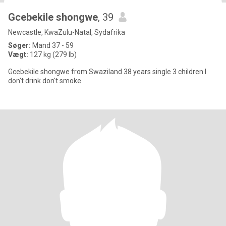
Gcebekile shongwe
, 39
Newcastle, KwaZulu-Natal, Sydafrika
Søger:
Mand 37 - 59
Vægt:
127 kg (279 lb)
Gcebekile shongwe from Swaziland 38 years single 3 children l
don't drink don't smoke