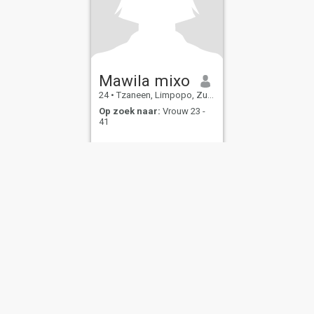
Mawila mixo
24
•
Tzaneen, Limpopo, Zuid-Afrika
Op zoek naar:
Vrouw 23 -
41
bruiksvoorwaarden
Terugbetalingsbeleid
Privacybeleid
Cookiebeleid
Veilig
IL MIL, INC. located at 200 Townsend St., Unit 43, San Francisco CA 94