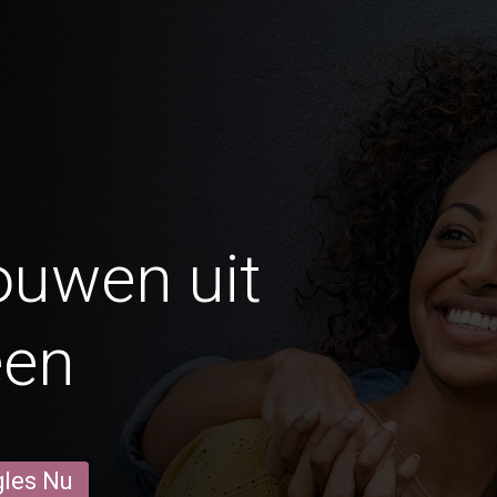
ouwen uit
een
gles Nu