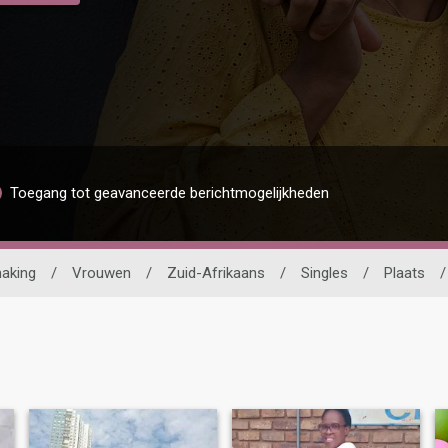
Toegang tot geavanceerde berichtmogelijkheden
aking
/
Vrouwen
/
Zuid-Afrikaans
/
Singles
/
Plaats
/