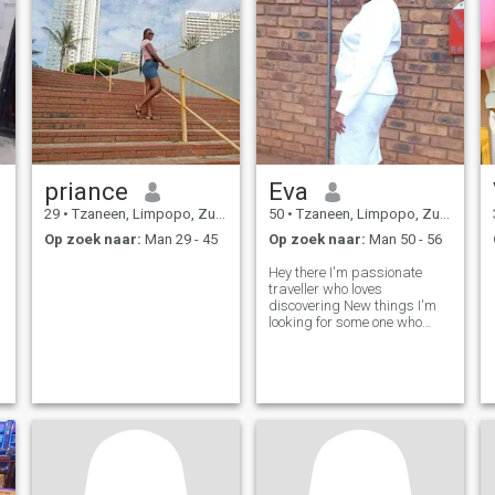
priance
Eva
29
•
Tzaneen, Limpopo, Zuid-Afrika
50
•
Tzaneen, Limpopo, Zuid-Afrika
Op zoek naar:
Man 29 - 45
Op zoek naar:
Man 50 - 56
Hey there I'm passionate
traveller who loves
discovering New things I'm
looking for some one who
values. Honesty and
kindness as much as I dow