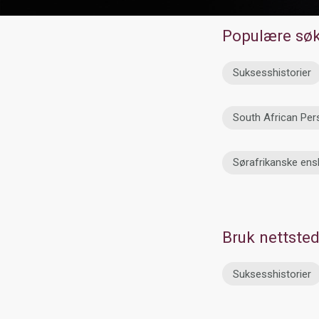
Populære sø
Suksesshistorier
South African Per
Sørafrikanske ensl
Bruk nettste
Suksesshistorier