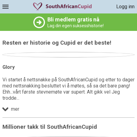
Logg inn
Bli medlem gratis nå
Lag din egen suksesshistorie!
Resten er historie og Cupid er det beste!
Glory
Vi startet å nettsnakke på SouthAfricanCupid og etter to dager
med nettsnakking besluttet vi å møtes, så sa det bare pang!
Ehh...vårt første stevnemøte var supert. Alt gikk vel Jeg
trodde
mer
Millioner takk til SouthAfricanCupid