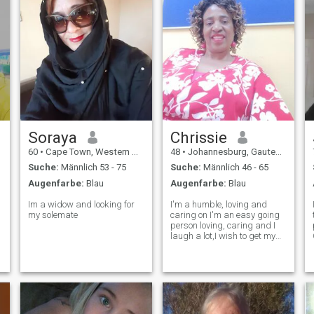
Soraya
Chrissie
60
•
Cape Town, Western Cape, Südafrika
48
•
Johannesburg, Gauteng, Südafrika
Suche:
Männlich 53 - 75
Suche:
Männlich 46 - 65
Augenfarbe:
Blau
Augenfarbe:
Blau
Im a widow and looking for
I'm a humble, loving and
my solemate
caring on I'm an easy going
person loving, caring and I
laugh a lot,I wish to get my
better half ,