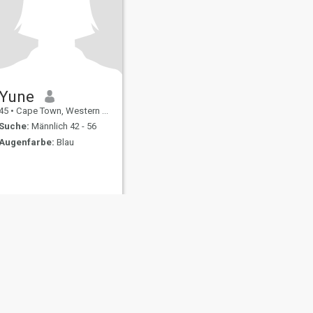
Yune
45
•
Cape Town, Western Cape, Südafrika
Suche:
Männlich 42 - 56
Augenfarbe:
Blau
ating Sicherheit
Inhaltsübersicht
Community-Richtlinien