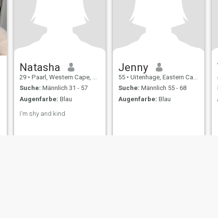
Natasha
Jenny
29
•
Paarl, Western Cape, Südafrika
55
•
Uitenhage, Eastern Cape, Südafrika
Suche:
Männlich 31 - 57
Suche:
Männlich 55 - 68
Augenfarbe:
Blau
Augenfarbe:
Blau
I'm shy and kind
ungen
Rückerstattungsrichtlinien
Datenschutzerklärung
Cookie Richtlinie
D