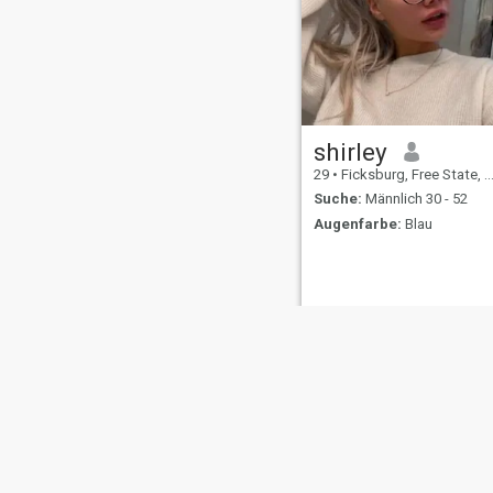
shirley
29
•
Ficksburg, Free State, Südafrika
Suche:
Männlich 30 - 52
Augenfarbe:
Blau
Über uns
Kontakt
Erfolgsgeschichten
Nutzungsbeding