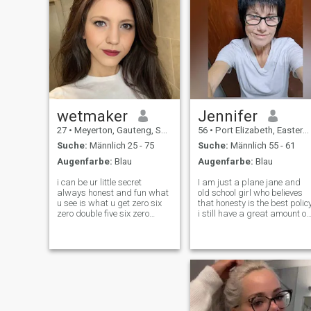
wetmaker
Jennifer
27
•
Meyerton, Gauteng, Südafrika
56
•
Port Elizabeth, Eastern Cape, Südafrika
Suche:
Männlich 25 - 75
Suche:
Männlich 55 - 61
Augenfarbe:
Blau
Augenfarbe:
Blau
i can be ur little secret
I am just a plane jane and
always honest and fun what
old school girl who believes
u see is what u get zero six
that honesty is the best polic
zero double five six zero
i still have a great amount of
seven two one
respect for myself and my
body and I am a homely and
private person