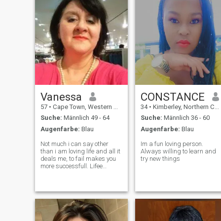
Vanessa
CONSTANCE
57
•
Cape Town, Western Cape, Südafrika
34
•
Kimberley, Northern Cape, Südafrika
Suche:
Männlich 49 - 64
Suche:
Männlich 36 - 60
Augenfarbe:
Blau
Augenfarbe:
Blau
Not much i can say other
Im a fun loving person.
than i am loving life and all it
Always willing to learn and
deals me, to fail makes you
try new things
more successfull. Lifee
makes you no wizer its a
journey with many roads to
try out sometimes getting lost
makes you find new
beginnings. I am not
filosophic just