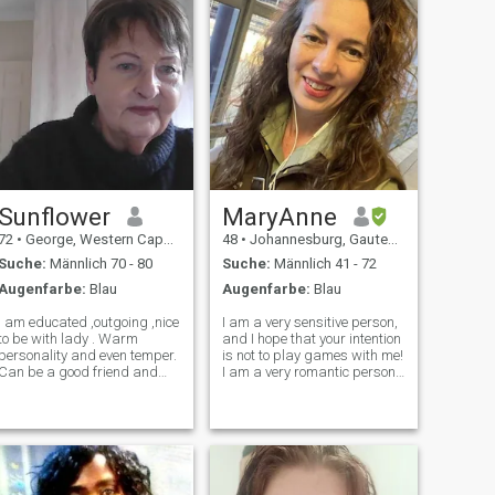
Sunflower
MaryAnne
72
•
George, Western Cape, Südafrika
48
•
Johannesburg, Gauteng, Südafrika
Suche:
Männlich 70 - 80
Suche:
Männlich 41 - 72
Augenfarbe:
Blau
Augenfarbe:
Blau
I am educated ,outgoing ,nice
I am a very sensitive person,
to be with lady . Warm
and I hope that your intention
personality and even temper.
is not to play games with me!
Can be a good friend and
I am a very romantic person!
listener. Interesting and lively
I like to walk in the moonlight,
company .Attractive as well
and dream of happiness!
although my photo does not
Morning walk on the beach of
reflect it too well. I have many
the river, when the silence …
interests and make the
people can hea