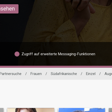
ansehen
Zugriff auf erweiterte Messaging-Funktionen
 Partnersuche
/
Frauen
/
Südafrikanische
/
Einzel
/
Aug