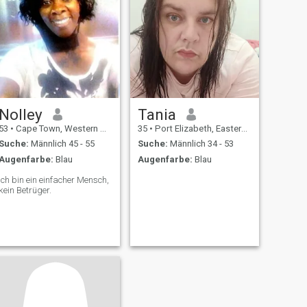
Nolley
Tania
53
•
Cape Town, Western Cape, Südafrika
35
•
Port Elizabeth, Eastern Cape, Südafrika
Suche:
Männlich 45 - 55
Suche:
Männlich 34 - 53
Augenfarbe:
Blau
Augenfarbe:
Blau
Ich bin ein einfacher Mensch,
kein Betrüger.