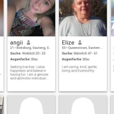
angii
Elize
21
•
Boksburg, Gauteng, Südafrika
55
•
Queenstown, Eastern Cape, Südafrika
Suche:
Weiblich 20 - 35
Suche:
Männlich 47 - 61
Augenfarbe:
Blau
Augenfarbe:
Blau
Seeking true love, I value
I am caring, kind, gentle,
happiness and believe in
loving and trustworthy
y
having fun. I am a genuine
and optimistic individual
looking for a meaningful
connection with someone who
shares similar values and
interests. Let's create
unforgettable moments
together filled with