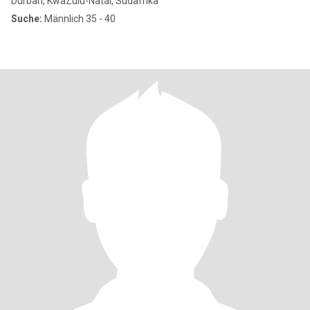
Durban, KwaZulu-Natal, Südafrika
Suche:
Männlich 35 - 40