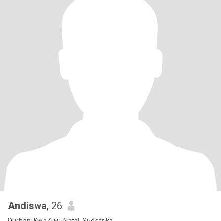
Andiswa
, 26
Durban, KwaZulu-Natal, Südafrika