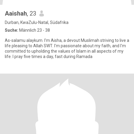
Aaishah
, 23
Durban, KwaZulu-Natal, Südafrika
Suche:
Männlich 23 - 38
As-salamu alaykum. I'm Aisha, a devout Muslimah striving to live a
life pleasing to Allah SWT. I'm passionate about my faith, and I'm
committed to upholding the values of Islam in all aspects of my
life. I pray five times a day, fast during Ramada