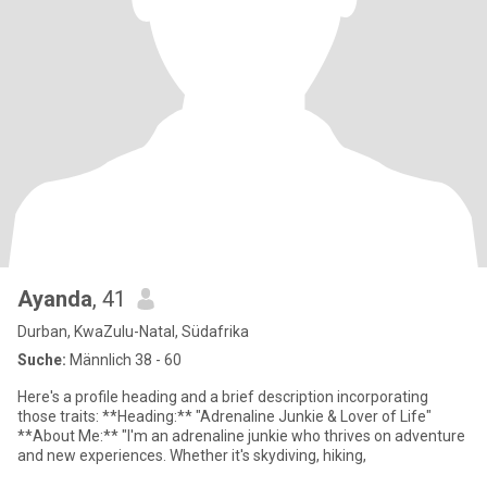
Ayanda
, 41
Durban, KwaZulu-Natal, Südafrika
Suche:
Männlich 38 - 60
Here's a profile heading and a brief description incorporating
those traits: **Heading:** "Adrenaline Junkie & Lover of Life"
**About Me:** "I'm an adrenaline junkie who thrives on adventure
and new experiences. Whether it's skydiving, hiking,