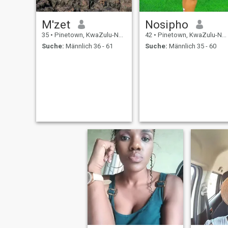
M'zet
Nosipho
35
•
Pinetown, KwaZulu-Natal, Südafrika
42
•
Pinetown, KwaZulu-Natal, Südafrika
Suche:
Männlich 36 - 61
Suche:
Männlich 35 - 60