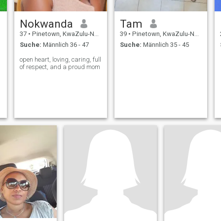
Nokwanda
Tam
37
•
Pinetown, KwaZulu-Natal, Südafrika
39
•
Pinetown, KwaZulu-Natal, Südafrika
Suche:
Männlich 36 - 47
Suche:
Männlich 35 - 45
open heart, loving, caring, full
of respect, and a proud mom