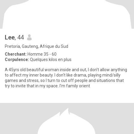
Lee
, 44
Pretoria, Gauteng, Afrique du Sud
Cherchant:
Homme 35 - 60
Corpulence:
Quelques kilos en plus
A 45yrs old beautiful woman inside and out, I don't allow anything
to affect my inner beauty. I don't like drama, playing mind/silly
games and stress, so I turn to cut off people and situations that
try to invite that in my space. I'm family orient