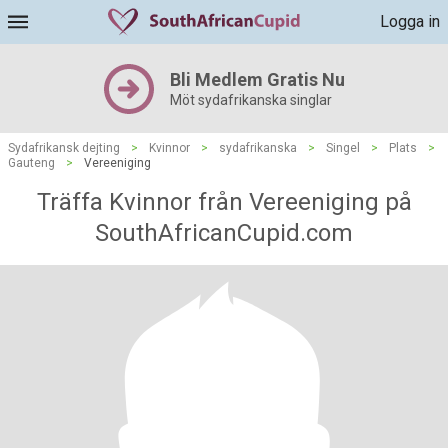
Logga in
Bli Medlem Gratis Nu
Möt sydafrikanska singlar
Sydafrikansk dejting
>
Kvinnor
>
sydafrikanska
>
Singel
>
Plats
>
Gauteng
>
Vereeniging
Träffa Kvinnor från Vereeniging på
SouthAfricanCupid.com