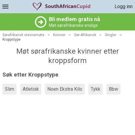
Logg inn
Bli medlem gratis nå
Møt sørafrikanske enslige
Sørafrikansk stevnemøte
>
Kvinner
>
Sør-Afrikansk
>
Singler
>
Kroppstype
Møt sørafrikanske kvinner etter
kroppsform
Søk etter Kroppstype
Slim
Atletisk
Noen Ekstra Kilo
Tykk
Bbw