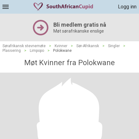
Logg inn
Bli medlem gratis nå
Møt sørafrikanske enslige
Sørafrikansk stevnemøte
>
Kvinner
>
Sør-Afrikansk
>
Singler
>
Plassering
>
Limpopo
>
Polokwane
Møt Kvinner fra Polokwane