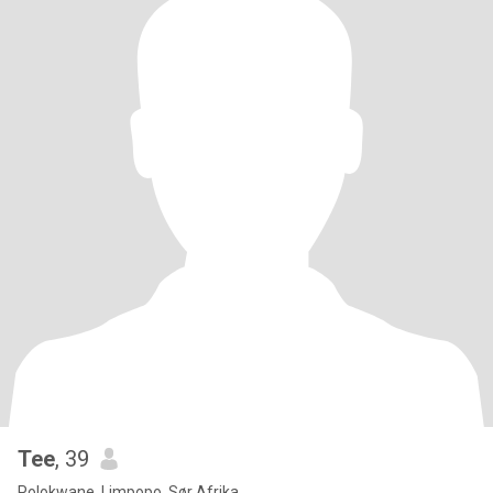
Tee
, 39
Polokwane, Limpopo, Sør Afrika